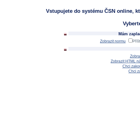
Vstupujete do systému ČSN online, kt
Vybert
Mám zaplac
Zobrazit normu
Příš
Zobra
Zobrazit HTML n
Chci zakou
Chci z