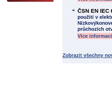
ČSN EN IEC 6
použití v elekt
Nízkovýkonové
průchozích ot
Více informací
Zobrazit všechny no