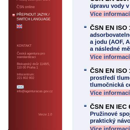
úpravu vody v
ČSN online
Více informací
PŘEPNOUT JAZYK /
SWITCH LANGUAGE
ČSN EN ISO 
adsorbovateln
a jodu (AOF, A
KONTAKT
a následné mě
Česká agentura pro
Více informací
standardizaci
Biskupský dvůr 1148/5,
110 00 Praha 1
ČSN EN ISO 
Infocentrum:
prostředí tlum
221 802 802
tlumočnická c
info@agenturacas.gov.cz
Více informací
ČSN EN IEC 6
Pružinové spo
Verze 1.0
praktický náv
Více informací