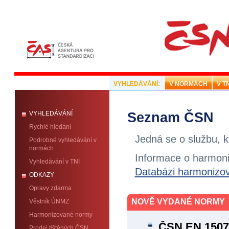
VYHLEDÁVÁNÍ:
V NORMÁCH
V TN
Seznam ČSN
VYHLEDÁVÁNÍ
Rychlé hledání
Jedná se o službu, 
Podrobné vyhledávání v
normách
Informace o harmoni
Vyhledávání v TNI
Databázi harmonizo
ODKAZY
Opravy zdarma
NOVĚ VYDANÉ NORMY
Věstník ÚNMZ
Harmonizované normy
ČSN EN 150
Prodej tištěných ČSN