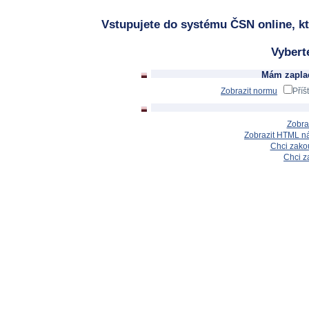
Vstupujete do systému ČSN online, kt
Vybert
Mám zaplac
Zobrazit normu
Příš
Zobra
Zobrazit HTML n
Chci zakou
Chci z