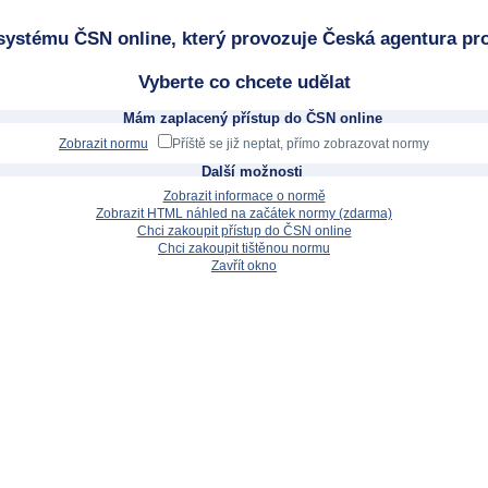
systému ČSN online, který provozuje Česká agentura pro
Vyberte co chcete udělat
Mám zaplacený přístup do ČSN online
Zobrazit normu
Příště se již neptat, přímo zobrazovat normy
Další možnosti
Zobrazit informace o normě
Zobrazit HTML náhled na začátek normy (zdarma)
Chci zakoupit přístup do ČSN online
Chci zakoupit tištěnou normu
Zavřít okno