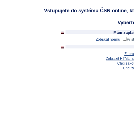
Vstupujete do systému ČSN online, kt
Vybert
Mám zaplac
Zobrazit normu
Příš
Zobra
Zobrazit HTML n
Chci zakou
Chci z