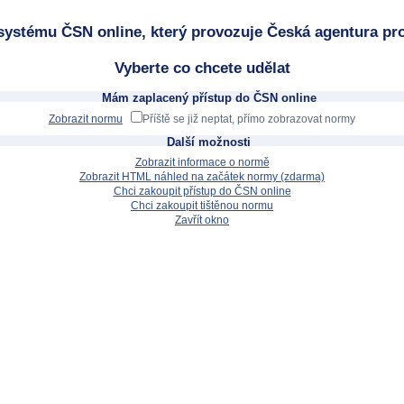
systému ČSN online, který provozuje Česká agentura pro
Vyberte co chcete udělat
Mám zaplacený přístup do ČSN online
Zobrazit normu
Příště se již neptat, přímo zobrazovat normy
Další možnosti
Zobrazit informace o normě
Zobrazit HTML náhled na začátek normy (zdarma)
Chci zakoupit přístup do ČSN online
Chci zakoupit tištěnou normu
Zavřít okno