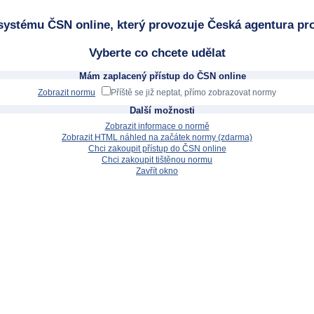
systému ČSN online, který provozuje Česká agentura pro
Vyberte co chcete udělat
Mám zaplacený přístup do ČSN online
Zobrazit normu
Příště se již neptat, přímo zobrazovat normy
Další možnosti
Zobrazit informace o normě
Zobrazit HTML náhled na začátek normy (zdarma)
Chci zakoupit přístup do ČSN online
Chci zakoupit tištěnou normu
Zavřít okno