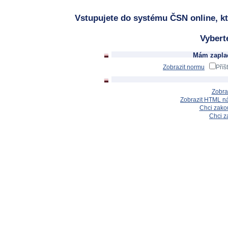
Vstupujete do systému ČSN online, kt
Vybert
Mám zaplac
Zobrazit normu
Příš
Zobra
Zobrazit HTML n
Chci zakou
Chci z