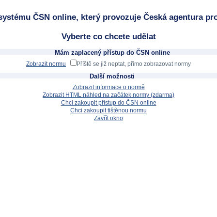
systému ČSN online, který provozuje Česká agentura pro
Vyberte co chcete udělat
Mám zaplacený přístup do ČSN online
Zobrazit normu
Příště se již neptat, přímo zobrazovat normy
Další možnosti
Zobrazit informace o normě
Zobrazit HTML náhled na začátek normy (zdarma)
Chci zakoupit přístup do ČSN online
Chci zakoupit tištěnou normu
Zavřít okno