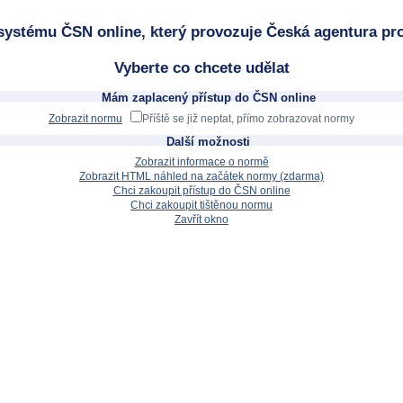
systému ČSN online, který provozuje Česká agentura pro
Vyberte co chcete udělat
Mám zaplacený přístup do ČSN online
Zobrazit normu
Příště se již neptat, přímo zobrazovat normy
Další možnosti
Zobrazit informace o normě
Zobrazit HTML náhled na začátek normy (zdarma)
Chci zakoupit přístup do ČSN online
Chci zakoupit tištěnou normu
Zavřít okno