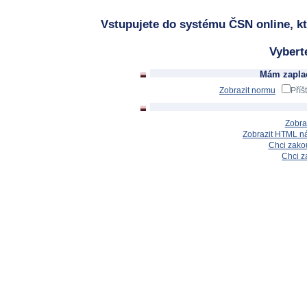
Vstupujete do systému ČSN online, kt
Vybert
Mám zaplac
Zobrazit normu
Příš
Zobra
Zobrazit HTML n
Chci zakou
Chci z