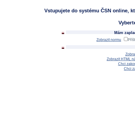
Vstupujete do systému ČSN online, kt
Vybert
Mám zaplac
Zobrazit normu
Příš
Zobra
Zobrazit HTML n
Chci zakou
Chci z