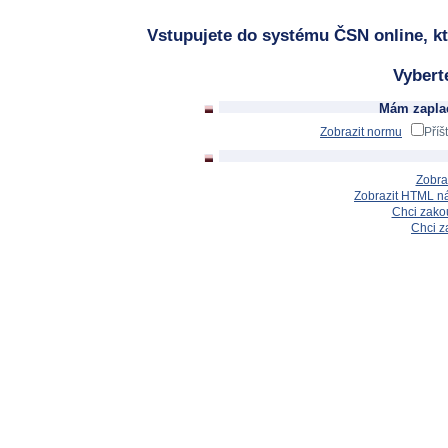
Vstupujete do systému ČSN online, kt
Vybert
Mám zaplac
Zobrazit normu
Příš
Zobra
Zobrazit HTML n
Chci zakou
Chci z