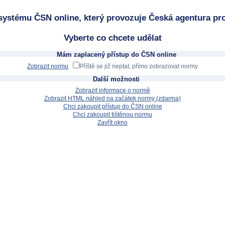
systému ČSN online, který provozuje Česká agentura pro
Vyberte co chcete udělat
Mám zaplacený přístup do ČSN online
Zobrazit normu
Příště se již neptat, přímo zobrazovat normy
Další možnosti
Zobrazit informace o normě
Zobrazit HTML náhled na začátek normy (zdarma)
Chci zakoupit přístup do ČSN online
Chci zakoupit tištěnou normu
Zavřít okno