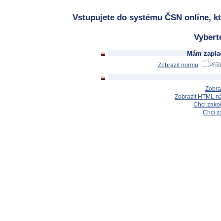
Vstupujete do systému ČSN online, kt
Vybert
Mám zaplac
Zobrazit normu
Příš
Zobra
Zobrazit HTML n
Chci zakou
Chci z