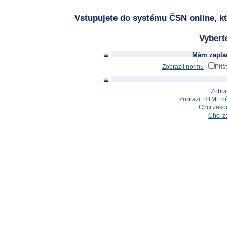
Vstupujete do systému ČSN online, kt
Vybert
Mám zaplac
Zobrazit normu
Příš
Zobra
Zobrazit HTML n
Chci zakou
Chci z