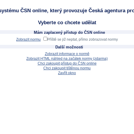
systému ČSN online, který provozuje Česká agentura pro
Vyberte co chcete udělat
Mám zaplacený přístup do ČSN online
Zobrazit normu
Příště se již neptat, přímo zobrazovat normy
Další možnosti
Zobrazit informace o normě
Zobrazit HTML náhled na začátek normy (zdarma)
Chci zakoupit přístup do ČSN online
Chci zakoupit tištěnou normu
Zavřít okno