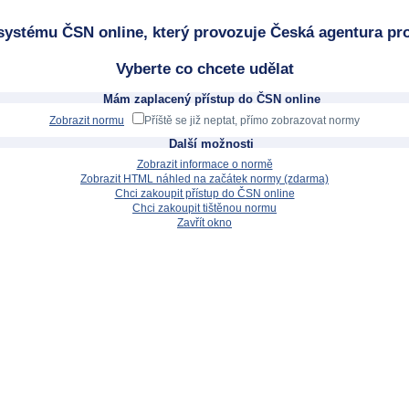
systému ČSN online, který provozuje Česká agentura pro
Vyberte co chcete udělat
Mám zaplacený přístup do ČSN online
Zobrazit normu
Příště se již neptat, přímo zobrazovat normy
Další možnosti
Zobrazit informace o normě
Zobrazit HTML náhled na začátek normy (zdarma)
Chci zakoupit přístup do ČSN online
Chci zakoupit tištěnou normu
Zavřít okno