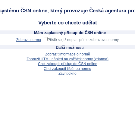
systému ČSN online, který provozuje Česká agentura pro
Vyberte co chcete udělat
Mám zaplacený přístup do ČSN online
Zobrazit normu
Příště se již neptat, přímo zobrazovat normy
Další možnosti
Zobrazit informace o normě
Zobrazit HTML náhled na začátek normy (zdarma)
Chci zakoupit přístup do ČSN online
Chci zakoupit tištěnou normu
Zavřít okno