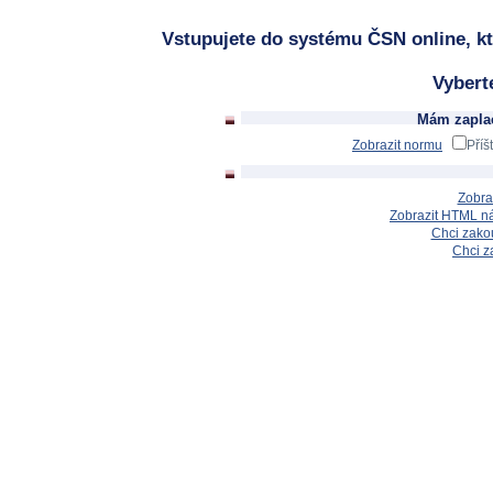
Vstupujete do systému ČSN online, kt
Vybert
Mám zaplac
Zobrazit normu
Příš
Zobra
Zobrazit HTML n
Chci zakou
Chci z