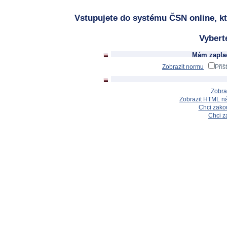
Vstupujete do systému ČSN online, kt
Vybert
Mám zaplac
Zobrazit normu
Příš
Zobra
Zobrazit HTML n
Chci zakou
Chci z