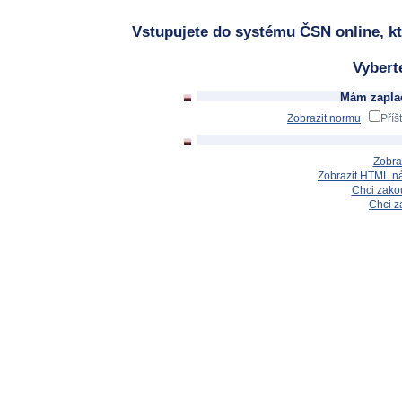
Vstupujete do systému ČSN online, kt
Vybert
Mám zaplac
Zobrazit normu
Příš
Zobra
Zobrazit HTML n
Chci zakou
Chci z