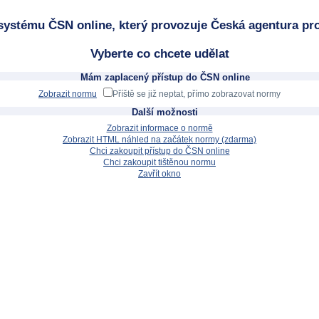
systému ČSN online, který provozuje Česká agentura pro
Vyberte co chcete udělat
Mám zaplacený přístup do ČSN online
Zobrazit normu
Příště se již neptat, přímo zobrazovat normy
Další možnosti
Zobrazit informace o normě
Zobrazit HTML náhled na začátek normy (zdarma)
Chci zakoupit přístup do ČSN online
Chci zakoupit tištěnou normu
Zavřít okno