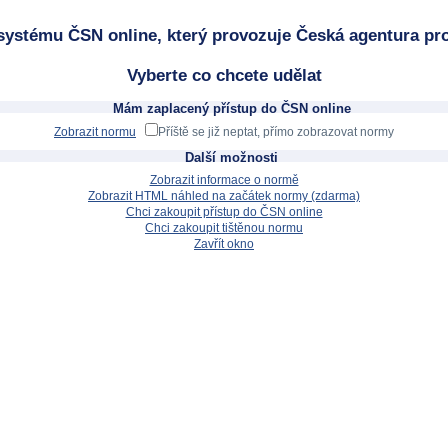
systému ČSN online, který provozuje Česká agentura pro
Vyberte co chcete udělat
Mám zaplacený přístup do ČSN online
Zobrazit normu
Příště se již neptat, přímo zobrazovat normy
Další možnosti
Zobrazit informace o normě
Zobrazit HTML náhled na začátek normy (zdarma)
Chci zakoupit přístup do ČSN online
Chci zakoupit tištěnou normu
Zavřít okno