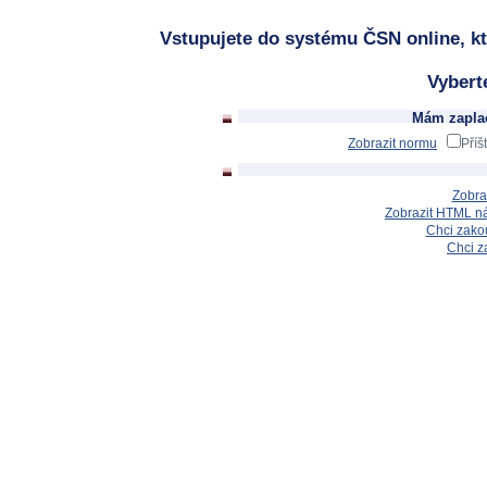
Vstupujete do systému ČSN online, kt
Vybert
Mám zaplac
Zobrazit normu
Příš
Zobra
Zobrazit HTML n
Chci zakou
Chci z