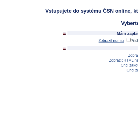
Vstupujete do systému ČSN online, kt
Vybert
Mám zaplac
Zobrazit normu
Příš
Zobra
Zobrazit HTML n
Chci zakou
Chci z