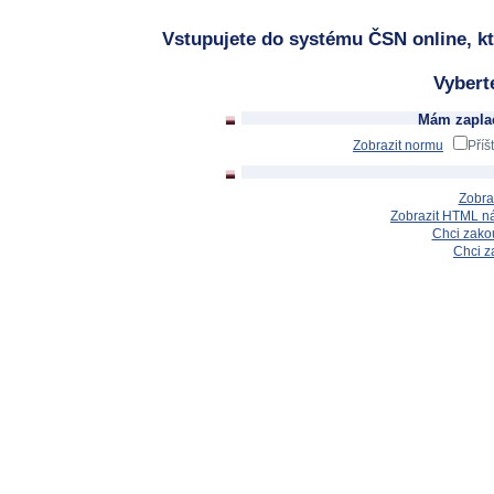
Vstupujete do systému ČSN online, kt
Vybert
Mám zaplac
Zobrazit normu
Příš
Zobra
Zobrazit HTML n
Chci zakou
Chci z