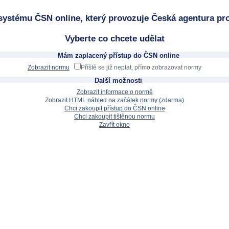
systému ČSN online, který provozuje Česká agentura pro
Vyberte co chcete udělat
Mám zaplacený přístup do ČSN online
Zobrazit normu
Příště se již neptat, přímo zobrazovat normy
Další možnosti
Zobrazit informace o normě
Zobrazit HTML náhled na začátek normy (zdarma)
Chci zakoupit přístup do ČSN online
Chci zakoupit tištěnou normu
Zavřít okno