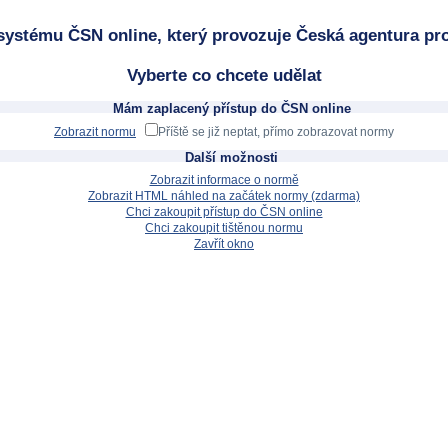
systému ČSN online, který provozuje Česká agentura pro
Vyberte co chcete udělat
Mám zaplacený přístup do ČSN online
Zobrazit normu
Příště se již neptat, přímo zobrazovat normy
Další možnosti
Zobrazit informace o normě
Zobrazit HTML náhled na začátek normy (zdarma)
Chci zakoupit přístup do ČSN online
Chci zakoupit tištěnou normu
Zavřít okno