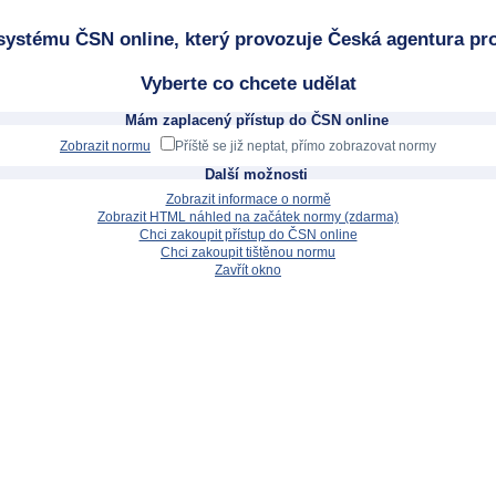
systému ČSN online, který provozuje Česká agentura pro
Vyberte co chcete udělat
Mám zaplacený přístup do ČSN online
Zobrazit normu
Příště se již neptat, přímo zobrazovat normy
Další možnosti
Zobrazit informace o normě
Zobrazit HTML náhled na začátek normy (zdarma)
Chci zakoupit přístup do ČSN online
Chci zakoupit tištěnou normu
Zavřít okno