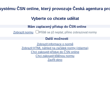
systému ČSN online, který provozuje Česká agentura pro
Vyberte co chcete udělat
Mám zaplacený přístup do ČSN online
Zobrazit normu
Příště se již neptat, přímo zobrazovat normy
Další možnosti
Zobrazit informace o normě
Zobrazit HTML náhled na začátek normy (zdarma)
Chci zakoupit přístup do ČSN online
Chci zakoupit tištěnou normu
Zavřít okno