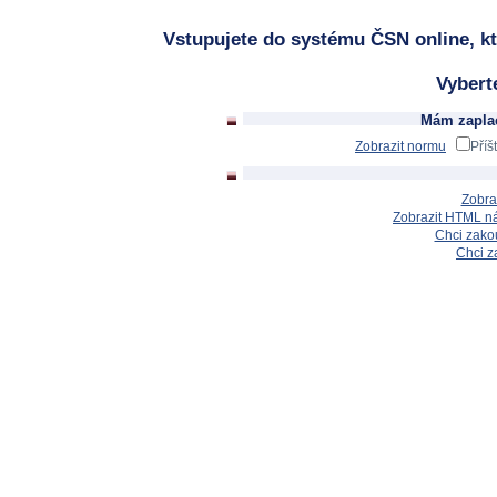
Vstupujete do systému ČSN online, kt
Vybert
Mám zaplac
Zobrazit normu
Příš
Zobra
Zobrazit HTML n
Chci zakou
Chci z