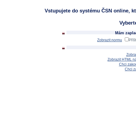
Vstupujete do systému ČSN online, kt
Vybert
Mám zaplac
Zobrazit normu
Příš
Zobra
Zobrazit HTML n
Chci zakou
Chci z