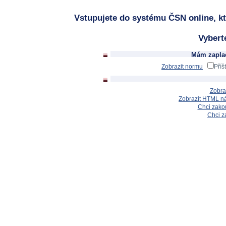
Vstupujete do systému ČSN online, kt
Vybert
Mám zaplac
Zobrazit normu
Příš
Zobra
Zobrazit HTML n
Chci zakou
Chci z