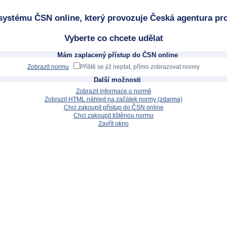
systému ČSN online, který provozuje Česká agentura pro
Vyberte co chcete udělat
Mám zaplacený přístup do ČSN online
Zobrazit normu
Příště se již neptat, přímo zobrazovat normy
Další možnosti
Zobrazit informace o normě
Zobrazit HTML náhled na začátek normy (zdarma)
Chci zakoupit přístup do ČSN online
Chci zakoupit tištěnou normu
Zavřít okno