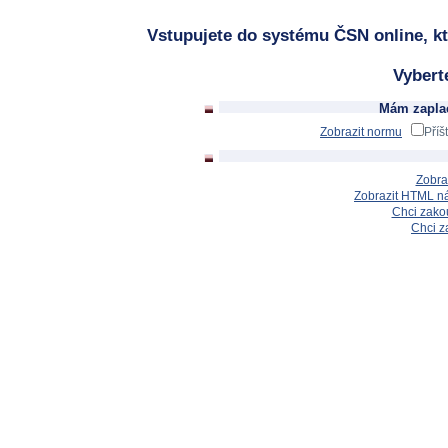
Vstupujete do systému ČSN online, kt
Vybert
Mám zaplac
Zobrazit normu
Příš
Zobra
Zobrazit HTML n
Chci zakou
Chci z