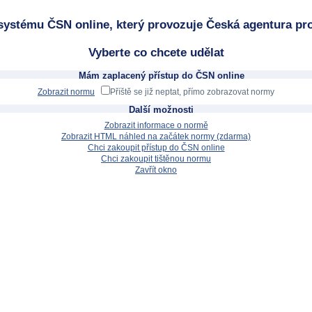
systému ČSN online, který provozuje Česká agentura pro
Vyberte co chcete udělat
Mám zaplacený přístup do ČSN online
Zobrazit normu
Příště se již neptat, přímo zobrazovat normy
Další možnosti
Zobrazit informace o normě
Zobrazit HTML náhled na začátek normy (zdarma)
Chci zakoupit přístup do ČSN online
Chci zakoupit tištěnou normu
Zavřít okno