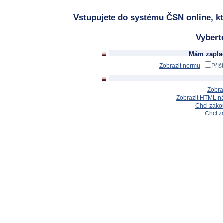
Vstupujete do systému ČSN online, kt
Vybert
Mám zaplac
Zobrazit normu
Příš
Zobra
Zobrazit HTML n
Chci zakou
Chci z