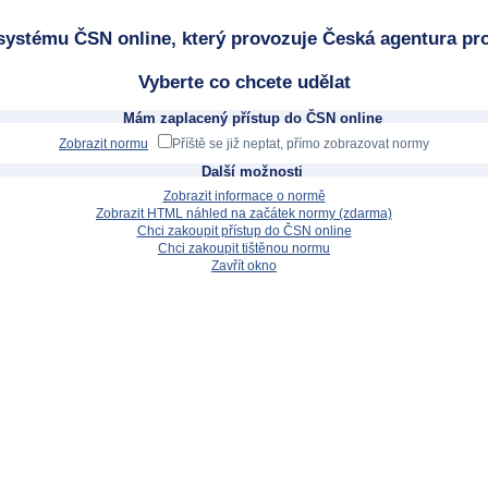
systému ČSN online, který provozuje Česká agentura pro
Vyberte co chcete udělat
Mám zaplacený přístup do ČSN online
Zobrazit normu
Příště se již neptat, přímo zobrazovat normy
Další možnosti
Zobrazit informace o normě
Zobrazit HTML náhled na začátek normy (zdarma)
Chci zakoupit přístup do ČSN online
Chci zakoupit tištěnou normu
Zavřít okno