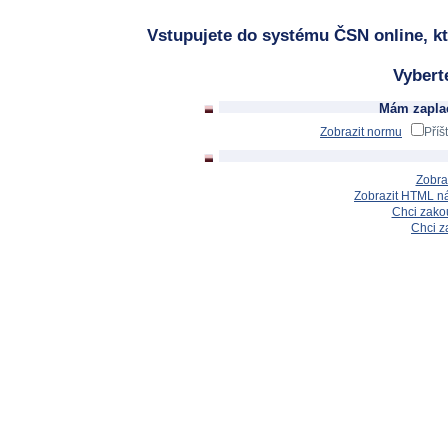
Vstupujete do systému ČSN online, kt
Vybert
Mám zaplac
Zobrazit normu
Příš
Zobra
Zobrazit HTML n
Chci zakou
Chci z