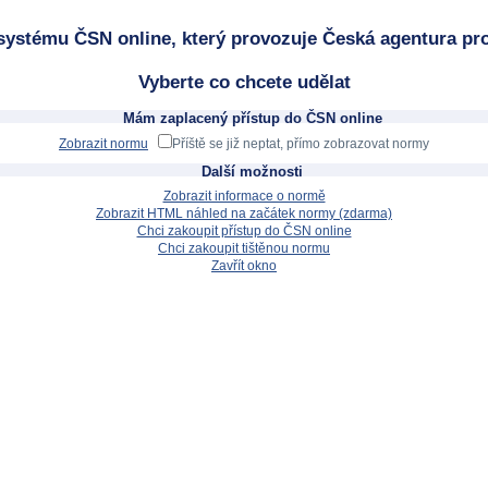
systému ČSN online, který provozuje Česká agentura pro
Vyberte co chcete udělat
Mám zaplacený přístup do ČSN online
Zobrazit normu
Příště se již neptat, přímo zobrazovat normy
Další možnosti
Zobrazit informace o normě
Zobrazit HTML náhled na začátek normy (zdarma)
Chci zakoupit přístup do ČSN online
Chci zakoupit tištěnou normu
Zavřít okno