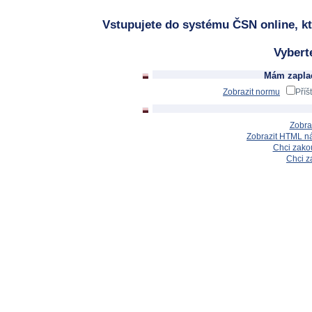
Vstupujete do systému ČSN online, kt
Vybert
Mám zaplac
Zobrazit normu
Příš
Zobra
Zobrazit HTML n
Chci zakou
Chci z