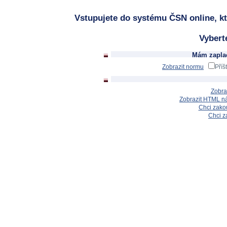
Vstupujete do systému ČSN online, kt
Vybert
Mám zaplac
Zobrazit normu
Příš
Zobra
Zobrazit HTML n
Chci zakou
Chci z