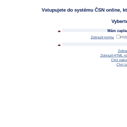
Vstupujete do systému ČSN online, kt
Vybert
Mám zaplac
Zobrazit normu
Příš
Zobra
Zobrazit HTML n
Chci zakou
Chci z