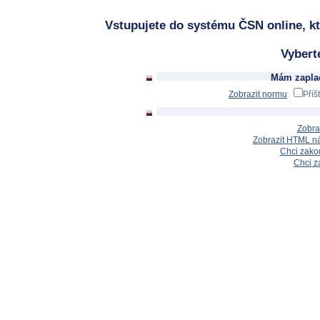
Vstupujete do systému ČSN online, kt
Vybert
Mám zaplac
Zobrazit normu
Příš
Zobra
Zobrazit HTML n
Chci zakou
Chci z