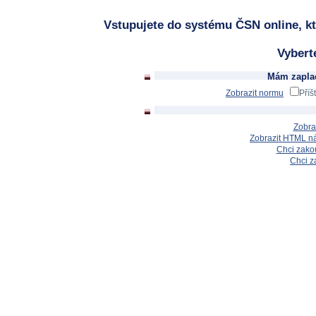
Vstupujete do systému ČSN online, kt
Vybert
Mám zaplac
Zobrazit normu
Příš
Zobra
Zobrazit HTML n
Chci zakou
Chci z