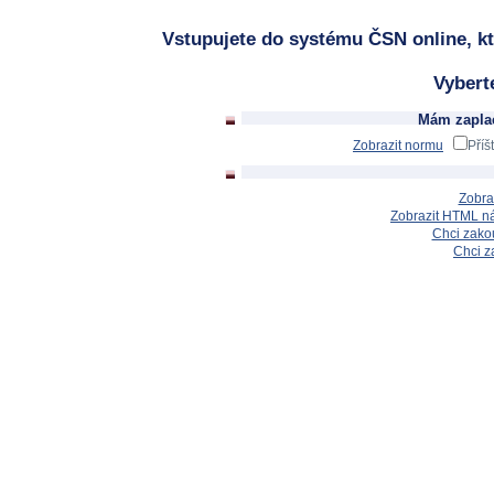
Vstupujete do systému ČSN online, kt
Vybert
Mám zaplac
Zobrazit normu
Příš
Zobra
Zobrazit HTML n
Chci zakou
Chci z