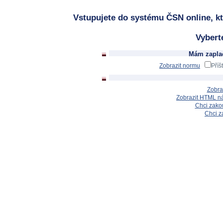
Vstupujete do systému ČSN online, kt
Vybert
Mám zaplac
Zobrazit normu
Příš
Zobra
Zobrazit HTML n
Chci zakou
Chci z