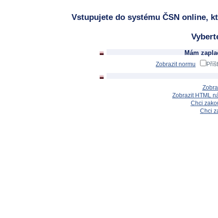
Vstupujete do systému ČSN online, kt
Vybert
Mám zaplac
Zobrazit normu
Příš
Zobra
Zobrazit HTML n
Chci zakou
Chci z