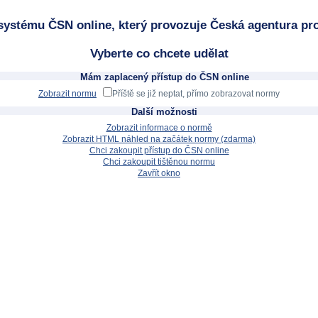
systému ČSN online, který provozuje Česká agentura pro
Vyberte co chcete udělat
Mám zaplacený přístup do ČSN online
Zobrazit normu
Příště se již neptat, přímo zobrazovat normy
Další možnosti
Zobrazit informace o normě
Zobrazit HTML náhled na začátek normy (zdarma)
Chci zakoupit přístup do ČSN online
Chci zakoupit tištěnou normu
Zavřít okno